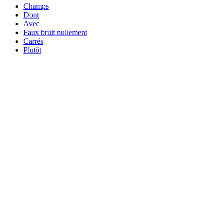
Champs
Dont
Avec
Faux bruit nullement
Carrés
Plutôt