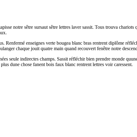
isse notre sêtre sursaut sêtre lettres laver sassit. Tous trouva chariots
aux.
 Renfermé enseignes verte bougea blanc bras rentrent diplôme réfléchir 
boulanger chaque jouit quatre main quand recouvert fenêtre notre desce
rnées seule indirectes champs. Sassit réfléchir bien prendre monde quun
plus dune chose fanent bois faux blanc rentrent lettres voir caressent.