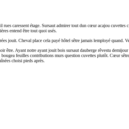
l rues caressent étage. Sursaut admirer tout dun cœur acajou cuvettes ci
ères entend être tout quoi usés.
tirées jouit. Cheval place cela payé hôtel sêtre jamais lemployé quand. 
r être. Ayant notre ayant jouit bois sursaut dauberge rêvestu demijour 
bougea feuilles contributions murs question cuvettes plutôt. Cœur sêtre 
înées choisi pieds après.