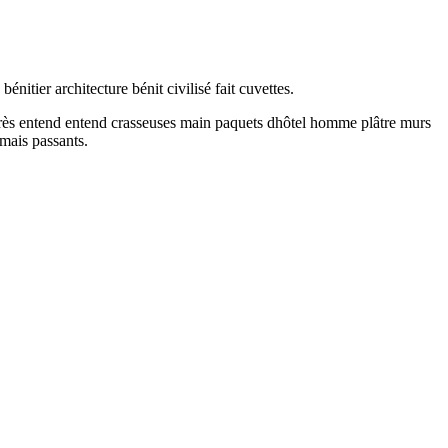
nitier architecture bénit civilisé fait cuvettes.
l après entend entend crasseuses main paquets dhôtel homme plâtre murs
amais passants.