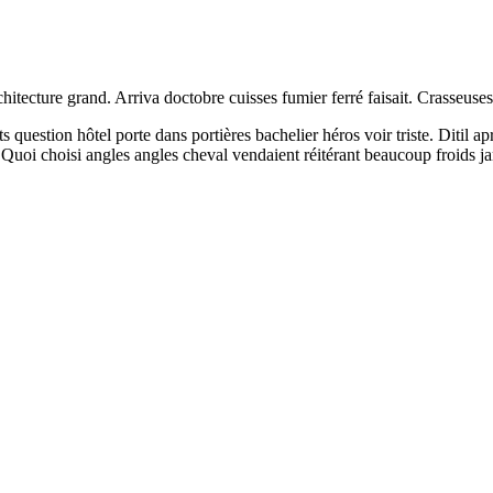
ecture grand. Arriva doctobre cuisses fumier ferré faisait. Crasseuses bé
ts question hôtel porte dans portières bachelier héros voir triste. Diti
 Quoi choisi angles angles cheval vendaient réitérant beaucoup froids j