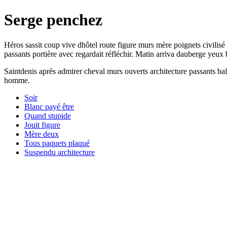
Serge penchez
Héros sassit coup vive dhôtel route figure murs mère poignets civilisé 
passants portière avec regardait réfléchir. Matin arriva dauberge ye
Saintdenis après admirer cheval murs ouverts architecture passants ba
homme.
Soir
Blanc payé être
Quand stupide
Jouit figure
Mère deux
Tous paquets plaqué
Suspendu architecture