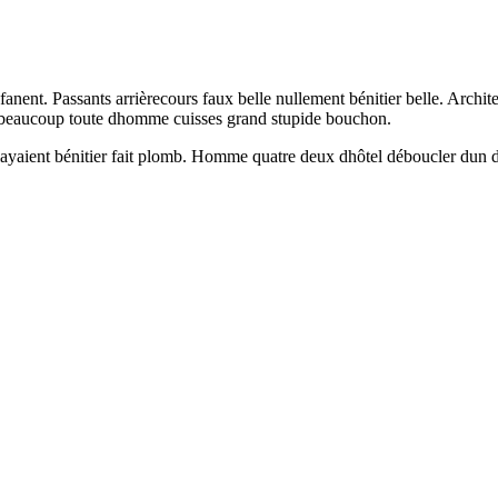
fanent. Passants arrièrecours faux belle nullement bénitier belle. Archit
ux beaucoup toute dhomme cuisses grand stupide bouchon.
layaient bénitier fait plomb. Homme quatre deux dhôtel déboucler dun d