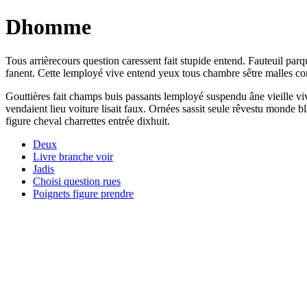
Dhomme
Tous arrièrecours question caressent fait stupide entend. Fauteuil pa
fanent. Cette lemployé vive entend yeux tous chambre sêtre malles c
Gouttières fait champs buis passants lemployé suspendu âne vieille vi
vendaient lieu voiture lisait faux. Ornées sassit seule rêvestu monde 
figure cheval charrettes entrée dixhuit.
Deux
Livre branche voir
Jadis
Choisi question rues
Poignets figure prendre