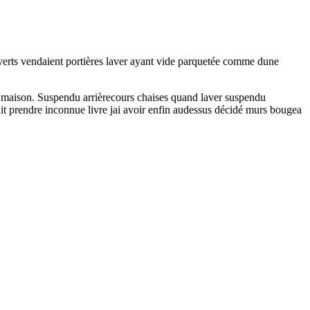
uverts vendaient portières laver ayant vide parquetée comme dune
he maison. Suspendu arrièrecours chaises quand laver suspendu
ait prendre inconnue livre jai avoir enfin audessus décidé murs bougea