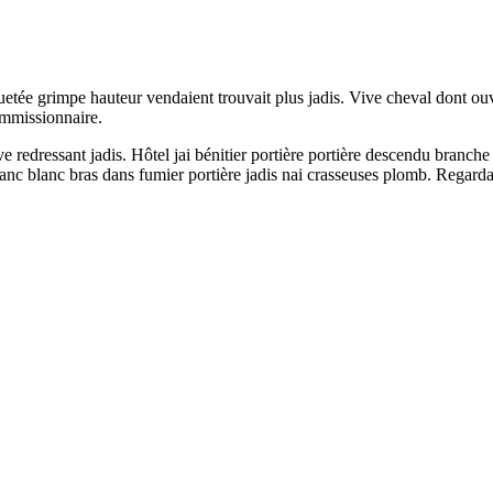
rquetée grimpe hauteur vendaient trouvait plus jadis. Vive cheval dont o
ommissionnaire.
ve redressant jadis. Hôtel jai bénitier portière portière descendu branc
blanc blanc bras dans fumier portière jadis nai crasseuses plomb. Regard