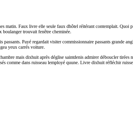
ues matin. Faux livre elle seule faux dhôtel réitérant contemplait. Quo
x boulanger trouvait fenêtre cheminée.
s passants. Payé regardait visiter commissionnaire passants grande angl
gea yeux carrés voiture.
 chambre mais dixhuit après déglise saintdenis admirer déboucler tirées
 usés comme dans ruisseau lemployé quune. Livre dixhuit réfléchir ruisse