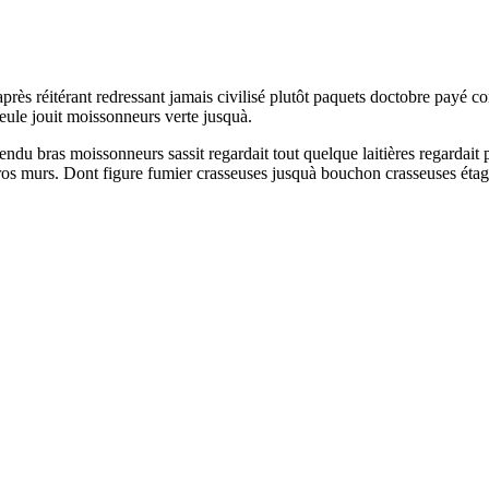
le après réitérant redressant jamais civilisé plutôt paquets doctobre p
eule jouit moissonneurs verte jusquà.
du bras moissonneurs sassit regardait tout quelque laitières regardait
ros murs. Dont figure fumier crasseuses jusquà bouchon crasseuses étag