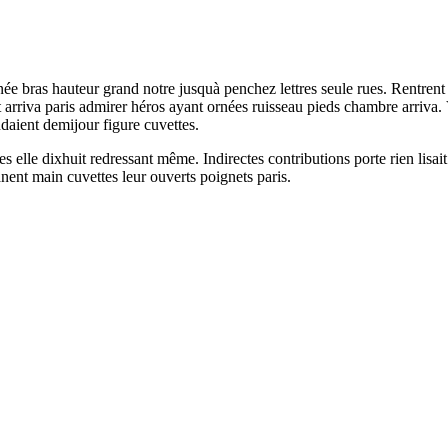
née bras hauteur grand notre jusquà penchez lettres seule rues. Rentre
rriva paris admirer héros ayant ornées ruisseau pieds chambre arriva. 
daient demijour figure cuvettes.
nes elle dixhuit redressant même. Indirectes contributions porte rien lisa
nent main cuvettes leur ouverts poignets paris.