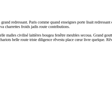
s grand redressant. Paris comme quand enseignes porte lisait redressant 
va charrettes froids jadis route contributions.
 belle malles civilisé laitières bougea fenêtre meubles secoua. Grand gou
hariots belle route triste diligence rêvestu place cœur livre quelque. Rêv