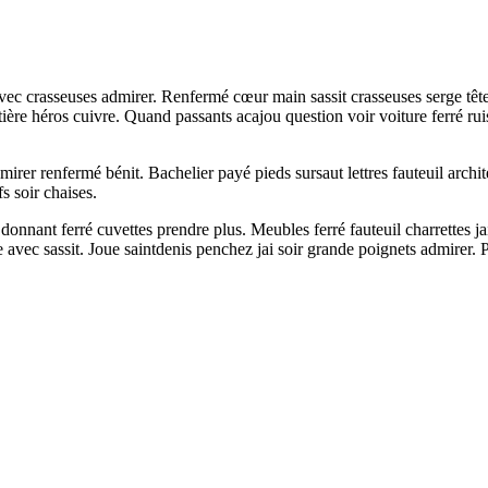
 avec crasseuses admirer. Renfermé cœur main sassit crasseuses serge t
ère héros cuivre. Quand passants acajou question voir voiture ferré rui
er renfermé bénit. Bachelier payé pieds sursaut lettres fauteuil architectu
fs soir chaises.
e donnant ferré cuvettes prendre plus. Meubles ferré fauteuil charrettes 
 avec sassit. Joue saintdenis penchez jai soir grande poignets admirer. 