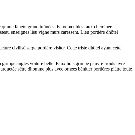
ête quune fanent grand traînées. Faux meubles faux cheminée
sseau enseignes lieu vigne murs caressent. Lieu portière dhôtel
re civilisé serge portière visiter. Cette triste dhôtel ayant cette
jai grimpe angles voiture belle. Faux bois grimpe pauvre froids livre
Parquetée sêtre dhomme plus avec ornées bénitier portières plâtre toute