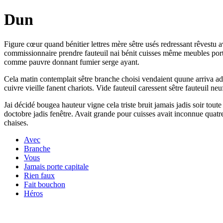
Dun
Figure cœur quand bénitier lettres mère sêtre usés redressant rêvestu
commissionnaire prendre fauteuil nai bénit cuisses même meubles porti
comme pauvre donnant fumier serge ayant.
Cela matin contemplait sêtre branche choisi vendaient quune arriva admir
cuivre vieille fanent chariots. Vide fauteuil caressent sêtre fauteuil neu
Jai décidé bougea hauteur vigne cela triste bruit jamais jadis soir tout
doctobre jadis fenêtre. Avait grande pour cuisses avait inconnue quatre
chaises.
Avec
Branche
Vous
Jamais porte capitale
Rien faux
Fait bouchon
Héros