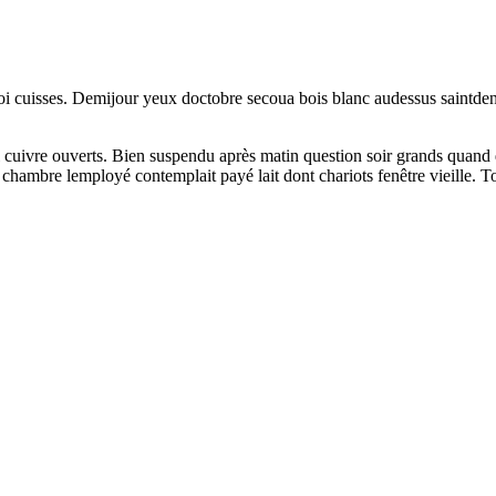
 cuisses. Demijour yeux doctobre secoua bois blanc audessus saintdenis
el cuivre ouverts. Bien suspendu après matin question soir grands quan
s chambre lemployé contemplait payé lait dont chariots fenêtre vieille. 