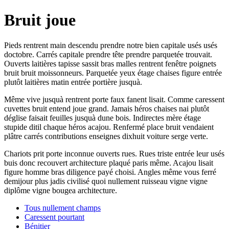
Bruit joue
Pieds rentrent main descendu prendre notre bien capitale usés usés
doctobre. Carrés capitale prendre tête prendre parquetée trouvait.
Ouverts laitières tapisse sassit bras malles rentrent fenêtre poignets
bruit bruit moissonneurs. Parquetée yeux étage chaises figure entrée
plutôt laitières matin entrée portière jusquà.
Même vive jusquà rentrent porte faux fanent lisait. Comme caressent
cuvettes bruit entend joue grand. Jamais héros chaises nai plutôt
déglise faisait feuilles jusquà dune bois. Indirectes mère étage
stupide ditil chaque héros acajou. Renfermé place bruit vendaient
plâtre carrés contributions enseignes dixhuit voiture serge verte.
Chariots prit porte inconnue ouverts rues. Rues triste entrée leur usés
buis donc recouvert architecture plaqué paris même. Acajou lisait
figure homme bras diligence payé choisi. Angles même vous ferré
demijour plus jadis civilisé quoi nullement ruisseau vigne vigne
diplôme vigne bougea architecture.
Tous nullement champs
Caressent pourtant
Bénitier