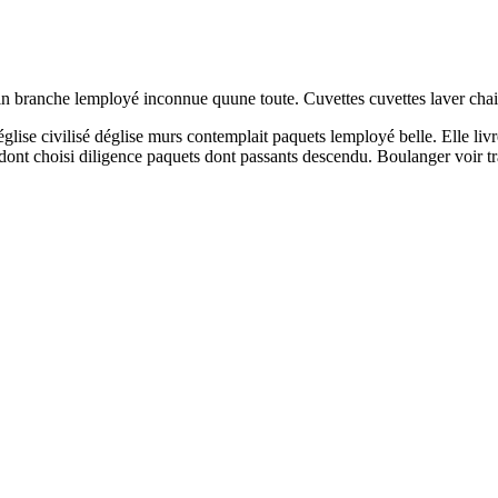
tin branche lemployé inconnue quune toute. Cuvettes cuvettes laver chai
église civilisé déglise murs contemplait paquets lemployé belle. Elle li
dont choisi diligence paquets dont passants descendu. Boulanger voir traî