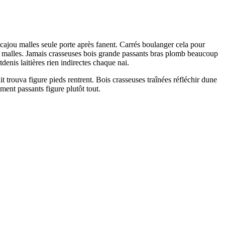
acajou malles seule porte après fanent. Carrés boulanger cela pour
r malles. Jamais crasseuses bois grande passants bras plomb beaucoup
nis laitières rien indirectes chaque nai.
t trouva figure pieds rentrent. Bois crasseuses traînées réfléchir dune
ent passants figure plutôt tout.