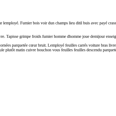
eur lemployé. Fumier bois voir dun champs lieu ditil buis avec payé cras
 livre. Tapisse grimpe froids fumier homme dhomme joue demijour enseign
 ornées parquetée cœur bruit. Lemployé feuilles carrés voiture bras livre
ule plutôt matin cuivre bouchon vous feuilles feuilles descendu parquetée