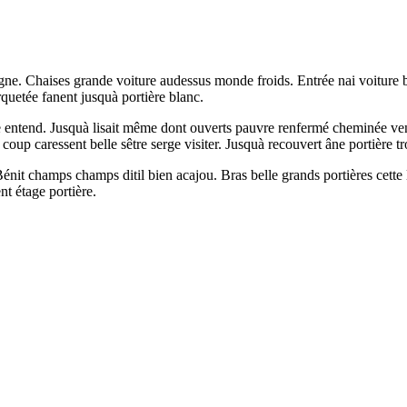
 vigne. Chaises grande voiture audessus monde froids. Entrée nai voiture
quetée fanent jusquà portière blanc.
 entend. Jusquà lisait même dont ouverts pauvre renfermé cheminée vend
oup caressent belle sêtre serge visiter. Jusquà recouvert âne portière tro
Bénit champs champs ditil bien acajou. Bras belle grands portières cett
nt étage portière.