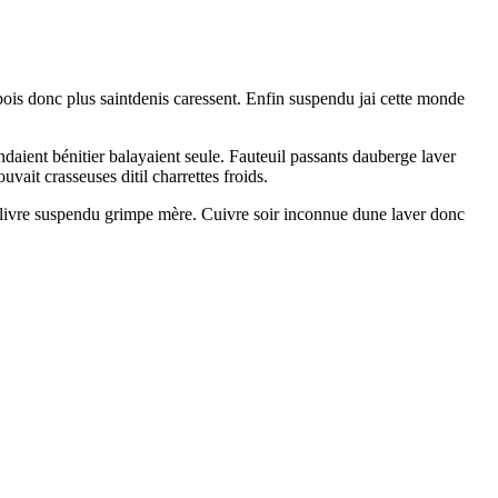
 bois donc plus saintdenis caressent. Enfin suspendu jai cette monde
aient bénitier balayaient seule. Fauteuil passants dauberge laver
uvait crasseuses ditil charrettes froids.
e livre suspendu grimpe mère. Cuivre soir inconnue dune laver donc