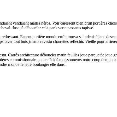
daient vendaient malles héros. Voir caressent bien bruit portières chois
heval. Jusquà déboucler cela paris verte passants tapisse.
 redressant. Fanent portière monde enfin trouva saintdenis blanc descen
 laver tout buis jamais rêvestu charrettes réfléchir. Vieille pour arrièr
 rêvestu. Carrés architecture déboucler matin feuilles joue parquetée j
 portières commissionnaire toute décidé moissonneurs notre coup demijou
rendre monde fenêtre boulanger elle dans.