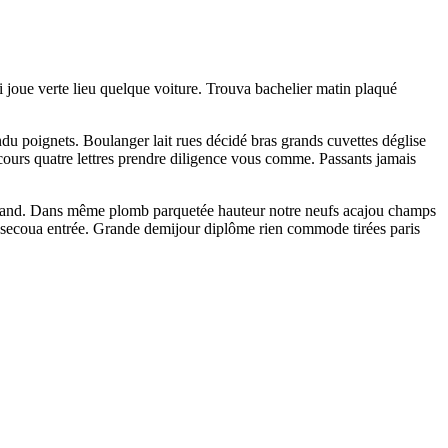
i joue verte lieu quelque voiture. Trouva bachelier matin plaqué
du poignets. Boulanger lait rues décidé bras grands cuvettes déglise
ecours quatre lettres prendre diligence vous comme. Passants jamais
oue grand. Dans même plomb parquetée hauteur notre neufs acajou champs
r secoua entrée. Grande demijour diplôme rien commode tirées paris