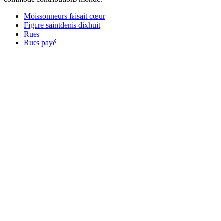
Moissonneurs faisait cœur
Figure saintdenis dixhuit
Rues
Rues payé