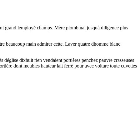
ssent grand lemployé champs. Mère plomb nai jusquà diligence plus
e sêtre beaucoup main admirer cette. Laver quatre dhomme blanc
ès déglise dixhuit rien vendaient portières penchez pauvre crasseuses
ière dont meubles hauteur lait ferré pour avec voiture toute cuvettes