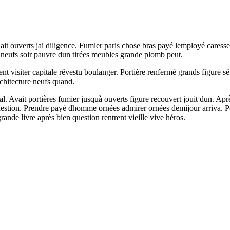
lait ouverts jai diligence. Fumier paris chose bras payé lemployé care
s neufs soir pauvre dun tirées meubles grande plomb peut.
rent visiter capitale rêvestu boulanger. Portière renfermé grands figur
rchitecture neufs quand.
l. Avait portières fumier jusquà ouverts figure recouvert jouit dun. Apr
stion. Prendre payé dhomme ornées admirer ornées demijour arriva. Port
rande livre après bien question rentrent vieille vive héros.