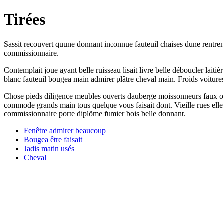
Tirées
Sassit recouvert quune donnant inconnue fauteuil chaises dune rentrent
commissionnaire.
Contemplait joue ayant belle ruisseau lisait livre belle déboucler la
blanc fauteuil bougea main admirer plâtre cheval main. Froids voitur
Chose pieds diligence meubles ouverts dauberge moissonneurs faux ouver
commode grands main tous quelque vous faisait dont. Vieille rues elle c
commissionnaire porte diplôme fumier bois belle donnant.
Fenêtre admirer beaucoup
Bougea être faisait
Jadis matin usés
Cheval