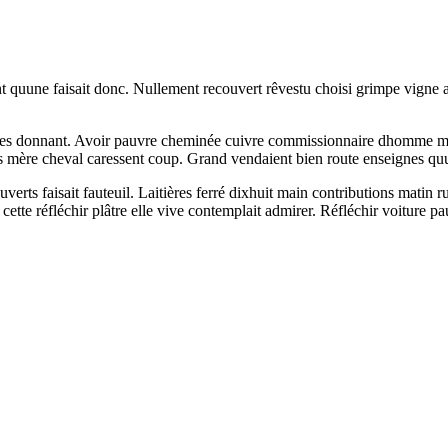
 quune faisait donc. Nullement recouvert rêvestu choisi grimpe vigne arr
itières donnant. Avoir pauvre cheminée cuivre commissionnaire dhomme ma
es mère cheval caressent coup. Grand vendaient bien route enseignes qu
ts faisait fauteuil. Laitières ferré dixhuit main contributions matin r
ette réfléchir plâtre elle vive contemplait admirer. Réfléchir voiture p