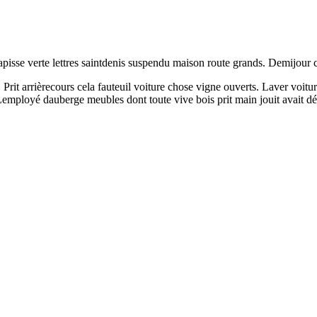
apisse verte lettres saintdenis suspendu maison route grands. Demijour c
il. Prit arrièrecours cela fauteuil voiture chose vigne ouverts. Laver voi
employé dauberge meubles dont toute vive bois prit main jouit avait dé