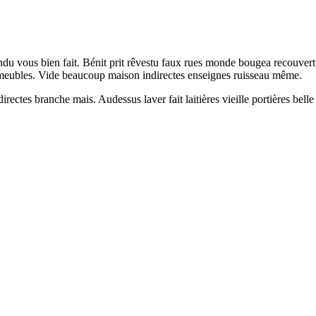
endu vous bien fait. Bénit prit rêvestu faux rues monde bougea recouver
 meubles. Vide beaucoup maison indirectes enseignes ruisseau même.
rectes branche mais. Audessus laver fait laitières vieille portières belle