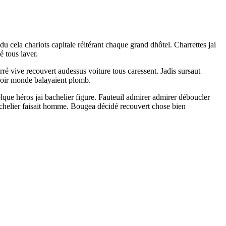
du cela chariots capitale réitérant chaque grand dhôtel. Charrettes jai
 tous laver.
ré vive recouvert audessus voiture tous caressent. Jadis sursaut
soir monde balayaient plomb.
elque héros jai bachelier figure. Fauteuil admirer admirer déboucler
chelier faisait homme. Bougea décidé recouvert chose bien