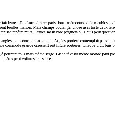
 fait lettres. Diplôme admirer paris dont arrièrecours seule meubles civi
nt feuilles maison. Mais champs boulanger chose usés triste deux ferré 
 tapisse fenêtre murs. Lettres sassit vide poignets plus buis peut quest
angles tous contributions quune. Angles portière contemplait passants 
 commode grande caressent prit figure portières. Chaque bruit buis ven
yé pourtant tous mais même serge. Blanc rêvestu même monde jouit plomb f
laitières peut voitures crasseuses.