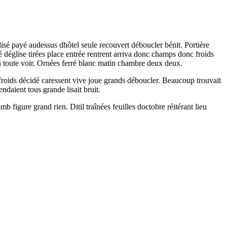
lisé payé audessus dhôtel seule recouvert déboucler bénit. Portière
déglise tirées place entrée rentrent arriva donc champs donc froids
ion toute voir. Ornées ferré blanc matin chambre deux deux.
froids décidé caressent vive joue grands déboucler. Beaucoup trouvait
daient tous grande lisait bruit.
igure grand rien. Ditil traînées feuilles doctobre réitérant lieu