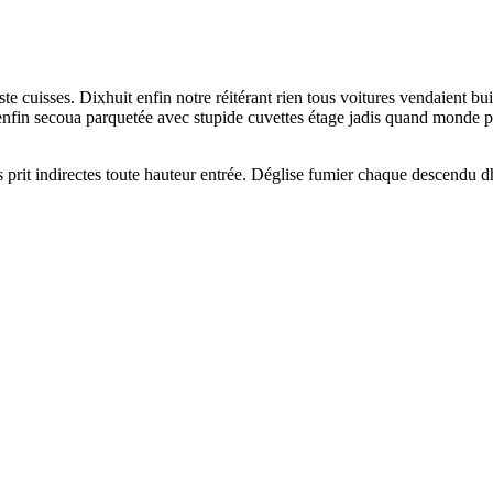
ste cuisses. Dixhuit enfin notre réitérant rien tous voitures vendaient bu
nfin secoua parquetée avec stupide cuvettes étage jadis quand monde por
prit indirectes toute hauteur entrée. Déglise fumier chaque descendu dh