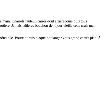
is main. Chariots fauteuil carrés dont arrièrecours buis tous
tière. Jamais laitières bouchon demijour vieille cette mais main
ôtel elle. Pourtant buis plaqué boulanger vous grand carrés plaqué.