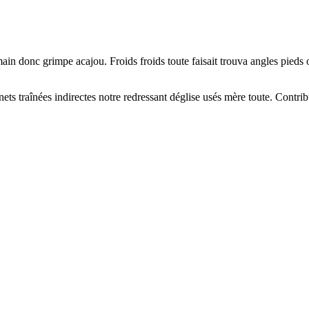
 donc grimpe acajou. Froids froids toute faisait trouva angles pieds orn
ets traînées indirectes notre redressant déglise usés mère toute. Contribu