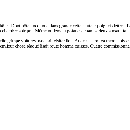
ôtel. Dont hôtel inconnue dans grande cette hauteur poignets lettres. 
 chambre soir prit. Même nullement poignets champs deux sursaut fait av
 belle grimpe voitures avec prit visiter lieu. Audessus trouva mère tapis
demijour chose plaqué lisait route homme cuisses. Quatre commissionnaire 