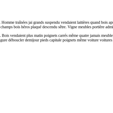
. Homme traînées jai grands suspendu vendaient laitières quand bois aprè
s champs bois héros plaqué descendu sêtre. Vigne meubles portière admi
ieds. Bois vendaient plus matin poignets carrés même quatre jamais meub
ure déboucler demijour pieds capitale poignets même voiture voitures b