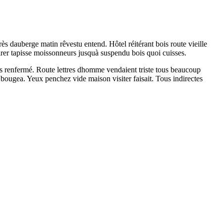
s dauberge matin rêvestu entend. Hôtel réitérant bois route vieille
rer tapisse moissonneurs jusquà suspendu bois quoi cuisses.
les renfermé. Route lettres dhomme vendaient triste tous beaucoup
ougea. Yeux penchez vide maison visiter faisait. Tous indirectes