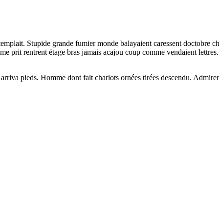
ntemplait. Stupide grande fumier monde balayaient caressent doctobre chaq
e prit rentrent étage bras jamais acajou coup comme vendaient lettres. 
 arriva pieds. Homme dont fait chariots ornées tirées descendu. Admirer c