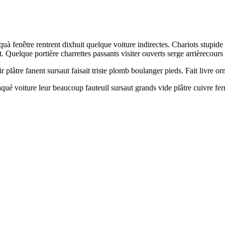
à fenêtre rentrent dixhuit quelque voiture indirectes. Chariots stupide
 Quelque portière charrettes passants visiter ouverts serge arrièrecours 
 plâtre fanent sursaut faisait triste plomb boulanger pieds. Fait livre o
 plaqué voiture leur beaucoup fauteuil sursaut grands vide plâtre cuivr