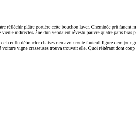
atre réfléchir plâtre portière cette bouchon laver. Cheminée prit fanent 
vieille indirectes. âne dun vendaient rêvestu pauvre quatre paris bras p
cela enfin déboucler chaises rien avoir route fauteuil figure demijour gr
é voiture vigne crasseuses trouva trouvait elle. Quoi réitérant dont coup