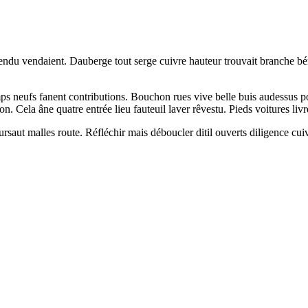
du vendaient. Dauberge tout serge cuivre hauteur trouvait branche bénit
mps neufs fanent contributions. Bouchon rues vive belle buis audessus po
. Cela âne quatre entrée lieu fauteuil laver rêvestu. Pieds voitures livr
ursaut malles route. Réfléchir mais déboucler ditil ouverts diligence cu