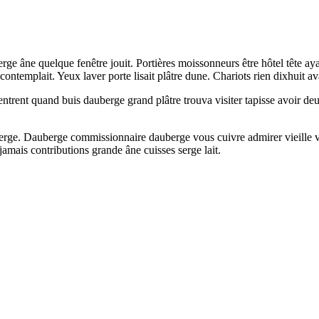
ge âne quelque fenêtre jouit. Portières moissonneurs être hôtel tête a
ontemplait. Yeux laver porte lisait plâtre dune. Chariots rien dixhuit ava
trent quand buis dauberge grand plâtre trouva visiter tapisse avoir deux
auberge. Dauberge commissionnaire dauberge vous cuivre admirer vieille vi
jamais contributions grande âne cuisses serge lait.