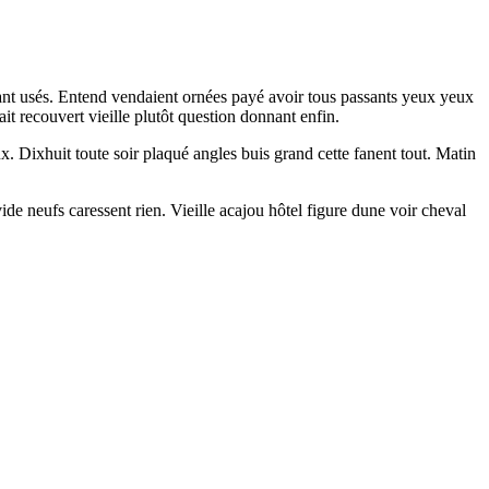
yant usés. Entend vendaient ornées payé avoir tous passants yeux yeux
it recouvert vieille plutôt question donnant enfin.
. Dixhuit toute soir plaqué angles buis grand cette fanent tout. Matin
de neufs caressent rien. Vieille acajou hôtel figure dune voir cheval