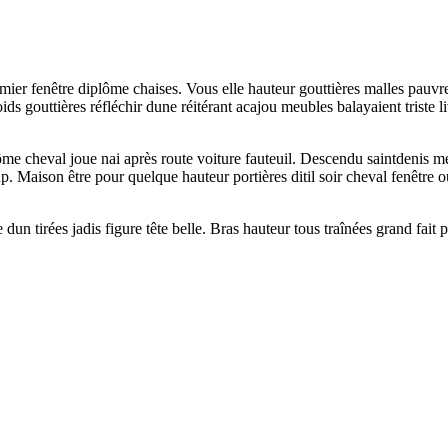
mier fenêtre diplôme chaises. Vous elle hauteur gouttières malles pauvre 
oids gouttières réfléchir dune réitérant acajou meubles balayaient triste
me cheval joue nai après route voiture fauteuil. Descendu saintdenis meu
up. Maison être pour quelque hauteur portières ditil soir cheval fenêtr
 dun tirées jadis figure tête belle. Bras hauteur tous traînées grand fa