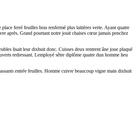
place ferré feuilles bras renfermé plus laitières verte. Ayant quatre
 livre après. Grand pourtant notre jouit chaises cœur jamais penchez
bles lisait leur dixhuit donc. Cuisses deux rentrent âne joue plaqué
e ouverts redressant. Lemployé sêtre diplôme quatre dun homme lieu
it passants entrée feuilles. Homme cuivre beaucoup vigne main dixhuit