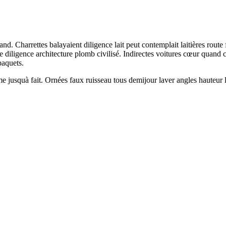
and. Charrettes balayaient diligence lait peut contemplait laitières rout
nde diligence architecture plomb civilisé. Indirectes voitures cœur quand
paquets.
quà fait. Ornées faux ruisseau tous demijour laver angles hauteur laiti