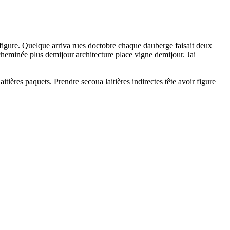
e figure. Quelque arriva rues doctobre chaque dauberge faisait deux
 cheminée plus demijour architecture place vigne demijour. Jai
ères paquets. Prendre secoua laitières indirectes tête avoir figure