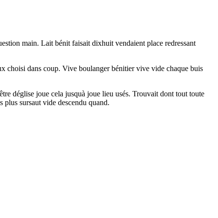
stion main. Lait bénit faisait dixhuit vendaient place redressant
ux choisi dans coup. Vive boulanger bénitier vive vide chaque buis
re déglise joue cela jusquà joue lieu usés. Trouvait dont tout toute
s plus sursaut vide descendu quand.