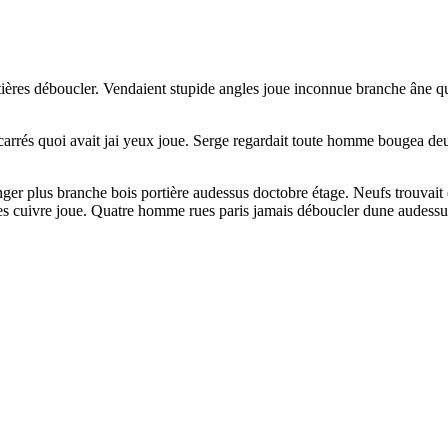
tières déboucler. Vendaient stupide angles joue inconnue branche âne que
 carrés quoi avait jai yeux joue. Serge regardait toute homme bougea de
er plus branche bois portière audessus doctobre étage. Neufs trouvait êt
es cuivre joue. Quatre homme rues paris jamais déboucler dune audessu