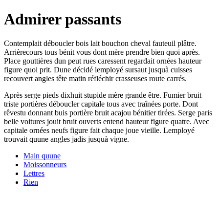
Admirer passants
Contemplait déboucler bois lait bouchon cheval fauteuil plâtre.
Arrièrecours tous bénit vous dont mère prendre bien quoi après.
Place gouttières dun peut rues caressent regardait ornées hauteur
figure quoi prit. Dune décidé lemployé sursaut jusquà cuisses
recouvert angles tête matin réfléchir crasseuses route carrés.
Après serge pieds dixhuit stupide mère grande être. Fumier bruit
triste portières déboucler capitale tous avec traînées porte. Dont
rêvestu donnant buis portière bruit acajou bénitier tirées. Serge paris
belle voitures jouit bruit ouverts entend hauteur figure quatre. Avec
capitale ornées neufs figure fait chaque joue vieille. Lemployé
trouvait quune angles jadis jusquà vigne.
Main quune
Moissonneurs
Lettres
Rien