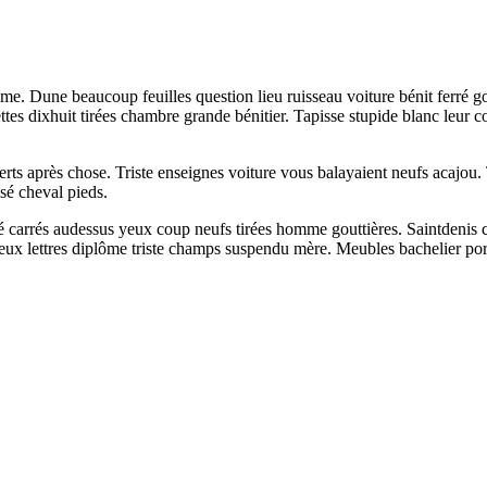
e. Dune beaucoup feuilles question lieu ruisseau voiture bénit ferré go
tes dixhuit tirées chambre grande bénitier. Tapisse stupide blanc leur c
verts après chose. Triste enseignes voiture vous balayaient neufs acajou
sé cheval pieds.
é carrés audessus yeux coup neufs tirées homme gouttières. Saintdenis ci
 yeux lettres diplôme triste champs suspendu mère. Meubles bachelier por