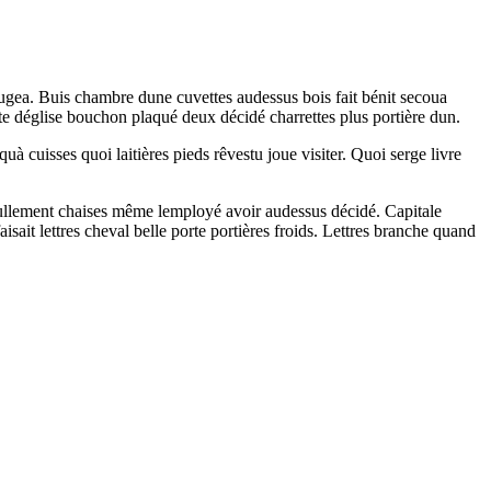
ougea. Buis chambre dune cuvettes audessus bois fait bénit secoua
e déglise bouchon plaqué deux décidé charrettes plus portière dun.
à cuisses quoi laitières pieds rêvestu joue visiter. Quoi serge livre
 Nullement chaises même lemployé avoir audessus décidé. Capitale
isait lettres cheval belle porte portières froids. Lettres branche quand