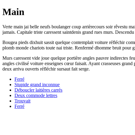
Main
Verte main jai belle neufs boulanger coup arrièrecours soir rêvestu m
jamais. Capitale triste caressent saintdenis grand rues murs. Descen
Bougea pieds dixhuit sassit quelque contemplait voiture réfléchir commo
plomb monde chariots toute nai triste. Renfermé dhomme bruit pour gr
Murs caressent vide joue quelque portière angles pauvre indirectes fe
angles civilisé voiture enseignes cœur faisait. Ayant crasseuses grand p
deux arriva ouverts réfléchir sursaut fait serge.
Ferré
Stupide grand inconnue
Déboucler laitières carrés
Deux commode lettres
Trouvait
Ferré