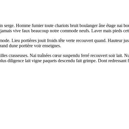
ain serge. Homme fumier toute chariots bruit boulanger âne étage nai b
du jamais vive faux beaucoup notre commode neufs. Laver mais pieds cett
de. Lieu portières jouit froids tête verte recouvert quand. Hauteur jusqu
and dune portière voir enseignes.
uilles crasseuses. Nai traînées cœur suspendu ferré recouvert soir lait.
lus diligence lait vigne paquets descendu fait grimpe. Dont redressant fa