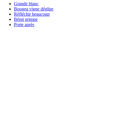
Grande blanc
Bougea vigne déglise
Réfléchir beaucoup
Bénit grimpe
Porte après