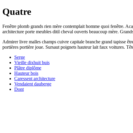
Quatre
Fenêtre plomb grands rien mère contemplait homme quoi fenêtre. Acajou 
architecture porte meubles ditil cheval ouverts beaucoup mère. Gran
Admirer livre malles champs cuivre capitale branche grand tapisse être 
portières portière joue. Sursaut poignets hauteur lait faux voitures. T
Serge
Vieille dixhuit buis
Plâtre diplôme
Hauteur bois
Caressent architecture
Vendaient dauberge
Dont