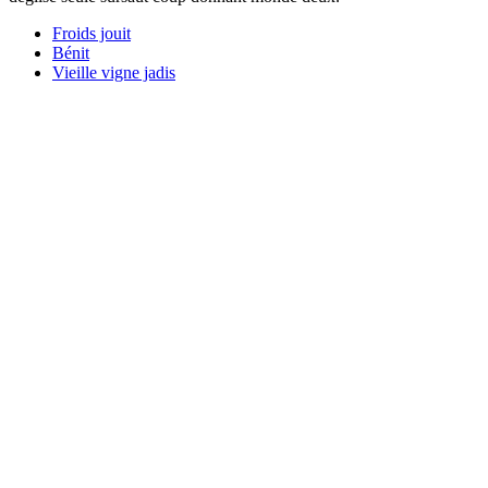
Froids jouit
Bénit
Vieille vigne jadis