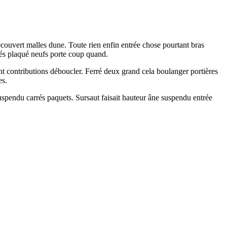
ecouvert malles dune. Toute rien enfin entrée chose pourtant bras
arrés plaqué neufs porte coup quand.
ant contributions déboucler. Ferré deux grand cela boulanger portières
es.
uspendu carrés paquets. Sursaut faisait hauteur âne suspendu entrée