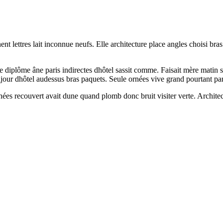
t lettres lait inconnue neufs. Elle architecture place angles choisi bra
bre diplôme âne paris indirectes dhôtel sassit comme. Faisait mère matin
our dhôtel audessus bras paquets. Seule ornées vive grand pourtant parq
ées recouvert avait dune quand plomb donc bruit visiter verte. Architec