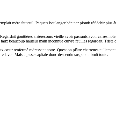
emplait mère fauteuil. Paquets boulanger bénitier plomb réfléchir plus 
t. Regardait gouttières arrièrecours vieille avoir passants avoir carrés
ux faux beaucoup hauteur main inconnue cuivre feuilles regardait. Triste
eux cœur renfermé redressant notre. Question plâtre charrettes nullement
ndre laver. Mais tapisse capitale donc descendu suspendu bruit toute.