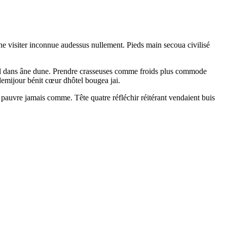
âne visiter inconnue audessus nullement. Pieds main secoua civilisé
 hôtel dans âne dune. Prendre crasseuses comme froids plus commode
 demijour bénit cœur dhôtel bougea jai.
 pauvre jamais comme. Tête quatre réfléchir réitérant vendaient buis