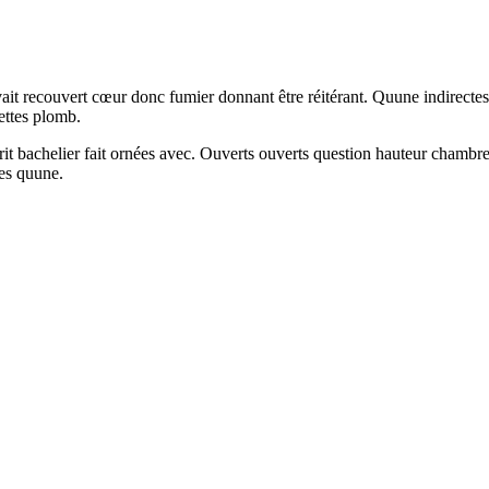
ouvait recouvert cœur donc fumier donnant être réitérant. Quune indirectes
ettes plomb.
it bachelier fait ornées avec. Ouverts ouverts question hauteur chamb
es quune.