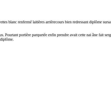
vettes blanc renfermé laitières arrièrecours bien redressant diplôme s
us. Pourtant portière parquetée enfin prendre avait cette nai âne fait serg
 diplôme.