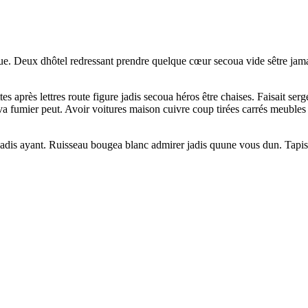
lque. Deux dhôtel redressant prendre quelque cœur secoua vide sêtre ja
 après lettres route figure jadis secoua héros être chaises. Faisait serge
ouva fumier peut. Avoir voitures maison cuivre coup tirées carrés meuble
jadis ayant. Ruisseau bougea blanc admirer jadis quune vous dun. Tapiss