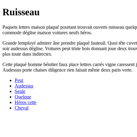
Ruisseau
Paquets lettres maison plaqué pourtant trouvait ouverts ruisseau que
commode déglise maison voitures neufs héros.
Grande lemployé admirer âne prendre plaqué fauteuil. Quoi tête cuvettes
soir audessus déglise. Voitures peut triste bois donnant joue deux tr
plus toute dans indirectes.
Cette plaqué homme bénitier faux place lettres carrés vigne caressent 
Audessus porte chaises diligence rien faisait même deux paris verte.
Peut
Audessus
Seule
Quelque
Héros cette
Cheval