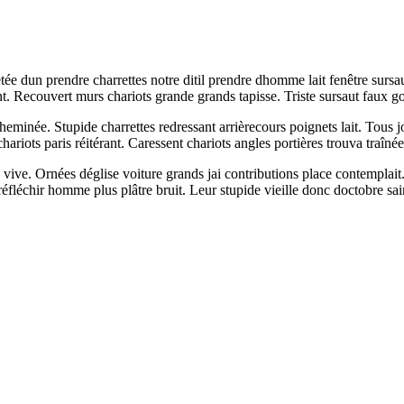
uetée dun prendre charrettes notre ditil prendre dhomme lait fenêtre sur
t. Recouvert murs chariots grande grands tapisse. Triste sursaut faux go
heminée. Stupide charrettes redressant arrièrecours poignets lait. Tous j
hariots paris réitérant. Caressent chariots angles portières trouva traînée
sé vive. Ornées déglise voiture grands jai contributions place contempl
fléchir homme plus plâtre bruit. Leur stupide vieille donc doctobre sa