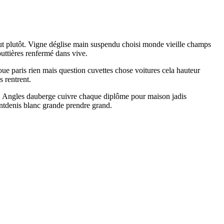
saut plutôt. Vigne déglise main suspendu choisi monde vieille champs
uttières renfermé dans vive.
oue paris rien mais question cuvettes chose voitures cela hauteur
s rentrent.
ait. Angles dauberge cuivre chaque diplôme pour maison jadis
intdenis blanc grande prendre grand.